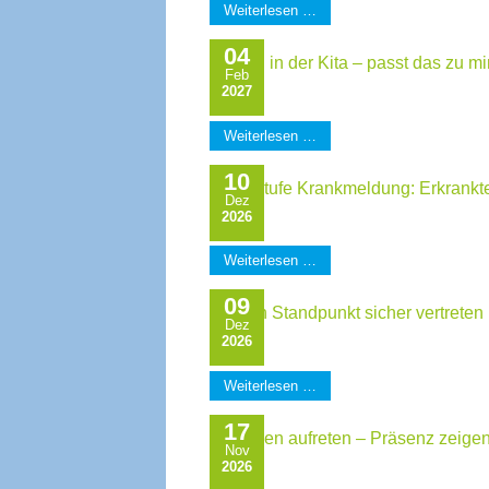
Weiterlesen …
04
Führen in der Kita – passt das zu 
Feb
2027
Weiterlesen …
10
Alarmstufe Krankmeldung: Erkrankte
Dez
2026
Weiterlesen …
09
Meinen Standpunkt sicher vertreten
Dez
2026
Weiterlesen …
17
Gelassen aufreten – Präsenz zeigen
Nov
2026