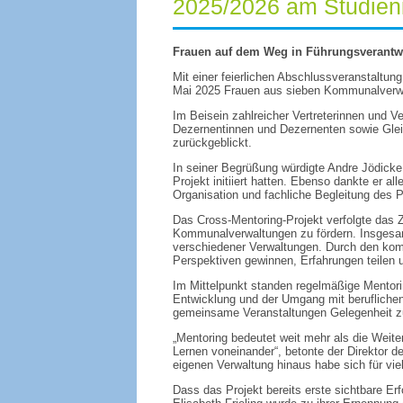
2025/2026 am Studieni
Frauen auf dem Weg in Führungsverantwor
Mit einer feierlichen Abschlussveranstaltun
Mai 2025 Frauen aus sieben Kommunalverwal
Im Beisein zahlreicher Vertreterinnen und V
Dezernentinnen und Dezernenten sowie Gleich
zurückgeblickt.
In seiner Begrüßung würdigte Andre Jödicke
Projekt initiiert hatten. Ebenso dankte er 
Organisation und fachliche Begleitung des
Das Cross-Mentoring-Projekt verfolgte das Z
Kommunalverwaltungen zu fördern. Insgesa
verschiedener Verwaltungen. Durch den ko
Perspektiven gewinnen, Erfahrungen teilen 
Im Mittelpunkt standen regelmäßige Mentor
Entwicklung und der Umgang mit berufliche
gemeinsame Veranstaltungen Gelegenheit z
„Mentoring bedeutet weit mehr als die Wei
Lernen voneinander“, betonte der Direktor d
eigenen Verwaltung hinaus habe sich für vie
Dass das Projekt bereits erste sichtbare Er