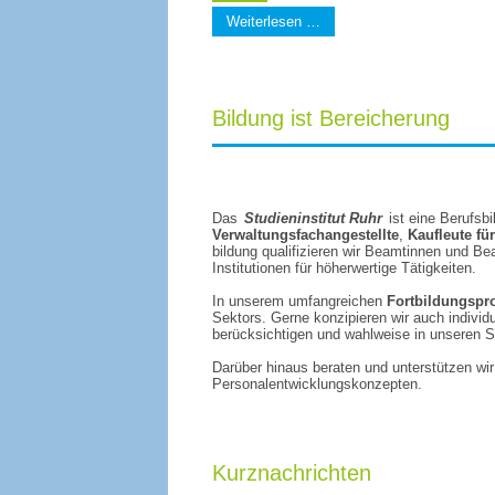
Weiterlesen …
Bildung ist Bereicherung
Das
S
tudien­institut Ruhr
ist eine Berufs­bi
Verwaltungs­fach­angestellte
,
Kauf­leute f
bildung quali­fizieren wir Beamtinnen und B
Institutionen für höher­wertige Tätig­keiten.
In unserem umfang­reichen
Fort­bildungs­
Sektors. Gerne konzipieren wir auch individu
berück­sichtigen und wahl­weise in unseren S
Darüber hinaus beraten und unter­stützen w
Personal­entwicklungs­konzepten.
Kurznachrichten