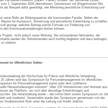
g als Fachbereichsleiterin „Bauen, Planen, Umwelt“ der Gemeinde Bönen
be zum 1. September 2026 übernehmen. Gemeinsam mit Bürgermeister Nils
n als Beispiel dafür gewürdigt, wie Mentoring persönliche Entwicklung und
tut seine Rolle als Bildungspartner der kommunalen Familie. Neben der
 Räume für Austausch, Vernetzung und persönliche Entwicklung zu schaffen.
voll gezeigt, welchen Beitrag solche Formate zur Förderung von
in den Kommunalverwaltungen leisten können.
s Projekt, nicht jedoch seine Wirkung. Die entstandenen Netzwerke, der
ontakte werden die Teilnehmenden auch künftig begleiten und dazu beitragen,
 zu stärken.
ment im öffentlichen Sektor
ralverwaltung der Hochschule für Polizei und öffentliche Verwaltung
it 25 Jahren wird das Symposium für Personalmanagement im öffentlichen
Symposium für Personalmanagement stand unter dem Leitthema
elle Herausforderungen meistern“. Über 120 Vertreterinnen und Vertreter aus
sium als Plattform, um sich über derzeitige Entwicklungen und
uschen. Die Veranstaltung wurde – wie schon beim ersten Symposium im Ja
leitet und moderiert. Veranstaltet wurde das Symposium gemeinsam von der
tudieninstitut Ruhr unter der Leitung von André Jödicke.