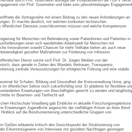
Thematik durch Prof. Gourmelon würdigte die Vizepräsidentin der HSPV NRW,
s Engagement von Prof. Gourmelon und lobte sein jahrzehntelanges Engagemen
röffnete die Vortragsreihe mit einem Beitrag zu den neuen Anforderungen an
ungen. Er machte deutlich, mit welchen konkreten technischen
es öffentlichen Dienstes zurechtkommen müssen und welche Kompetenzen
regierung für Menschen mit Behinderung sowie Patientinnen und Patienten in
usforderungen einer sich wandelnden Arbeitswelt für Menschen mit
sche Innovationen sowohl Chancen für mehr Teilhabe bieten als auch neue
 Notwendigkeit gezielter Maßnahmen zur Förderung von Inklusion.
ffentlichen Dienst setzte sich Prof. Dr. Jürgen Weibler von der
rstrich, dass gerade in Zeiten des Wandels Vertrauen, Transparenz,
ntierung zentrale Voraussetzungen für erfolgreiche Führung und eine stabile
Dezernat für Schulen, Bildung und Gesundheit der Kreisverwaltung Unna, ging
im öffentlichen Sektor noch zukunftsfähig sind. Er plädierte für flexiblere un
 veränderten Erwartungen von Beschäftigten gerecht zu werden und langfristi
chritte im Beamten- und Tarifrecht auf.
chen Hochschule Vorarlberg gab Einblicke in aktuelle Forschungsergebnisse
he Erwartungen Jugendliche angesichts der vielfältigen Krisen an ihren Beruf
Hinblick auf die Berufsorientierung unterschiedliche Gruppen von
t in Gießen erläuterte kritisch den Gesichtspunkt der Strukturierung von
e der Erkenntnisgewinn von Interviews mit gezielten Nachfragen gesteigert