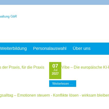
Weiterbildung
Personalauswahl
Über uns
07
er Praxis, für die Praxis
Mistral Vibe – Die europäische KI-
Jul
2027
Weiterlesen …
gsalltag – Emotionen steuern - Konflikte lösen - wirksam bleibe