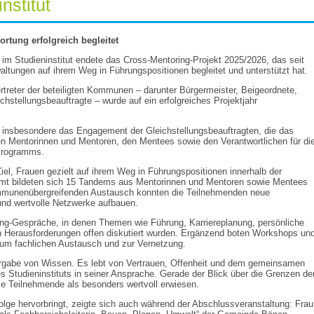
nstitut
tung erfolgreich begleitet
g im Studieninstitut endete das Cross-Mentoring-Projekt 2025/2026, das seit
tungen auf ihrem Weg in Führungspositionen begleitet und unterstützt hat.
ertreter der beteiligten Kommunen – darunter Bürgermeister, Beigeordnete,
stellungsbeauftragte – wurde auf ein erfolgreiches Projektjahr
 insbesondere das Engagement der Gleichstellungsbeauftragten, die das
allen Mentorinnen und Mentoren, den Mentees sowie den Verantwortlichen für di
 Programms.
iel, Frauen gezielt auf ihrem Weg in Führungspositionen innerhalb der
mt bildeten sich 15 Tandems aus Mentorinnen und Mentoren sowie Mentees
mmunenübergreifenden Austausch konnten die Teilnehmenden neue
und wertvolle Netzwerke aufbauen.
ing-Gespräche, in denen Themen wie Führung, Karriereplanung, persönliche
n Herausforderungen offen diskutiert wurden. Ergänzend boten Workshops un
um fachlichen Austausch und zur Vernetzung.
tergabe von Wissen. Es lebt von Vertrauen, Offenheit und dem gemeinsamen
es Studieninstituts in seiner Ansprache. Gerade der Blick über die Grenzen de
le Teilnehmende als besonders wertvoll erwiesen.
folge hervorbringt, zeigte sich auch während der Abschlussveranstaltung: Frau