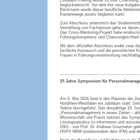
Elisabeth Frieling wurde zu ihrer Ernennun
beglückwünscht. Sie wird ihre neue Aufga
Böckmann wurde dieser berufliche Meilenstei
Karrierewege positiv begleiten kann.
Zum Abschluss unterstrich das Studieninsti
Vermittlung von Fachwissen gehe es darum,
Das Cross-Mentoring-Projekt habe eindrucks
Führungskompetenz und Chancengleichheit 
Mit dem offiziellen Abschluss endet zwar da
fachliche Austausch und die persönlichen K
Frauen in Führungsverantwortung nachhaltig
25 Jahre Symposium für Personalmanage
Am 6. Mai 2026 fand in den Räumen der Zent
Nordrhein-Westfalen ein Jubiläum statt: Se
Sektor durchgeführt. Das diesjährige 19. 
„Personalmanagement in neuen Zeiten – aktu
Wissenschaft und Praxis nutzten das Sympo
Lösungsansätze zu informieren und auszuta
2001 - von Prof. Dr. Andreas Gourmelon ge
HSPV NRW (insbesondere dem IPM) und dem S