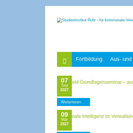
Home
Fortbildung
Aus- und 
07
Wohngeld Grundlagenseminar – aus d
Sep
2027
Weiterlesen …
09
Emotionale Intelligenz im Verwaltun
Mär
2027