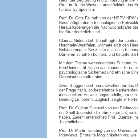
Nach der Begrüßung und Einführung in die 
Prof.´in Dr. Iris Wiesner, ausdrücklich da
für das Symposium.
Prof. Dr. Götz Fellrath von der HSPV NRW e
Beschäftigte durch technologische Entwickl
Herausforderungen die Nachwuchskräfte d
hierfür erforderlich sind.
Claudia Middendorf, Beauftragte der Landes
Nordrhein-Westfalen, widmete sich den Hera
Behinderungen. Sie zeigte auf, dass techni
Barrieren schaffen können, und betonte die
Mit dem Thema werteorientierte Führung im ö
FernUniversität Hagen auseinander. Er unte
psychologische Sicherheit und ethische Orie
Organisationskultur sind.
Sven Brüggenhorst, verantwortlich für das 
der Frage nach, ob bestehende Karrierepfade 
individuellere Entwicklungsmodelle, um den
Bindung zu fördern. Zugleich zeigte er Forts
Prof. Dr. Gudrun Quenzel von der Pädagogis
der Shell-Jugendstudie. Sie zeigte auf, welc
haben. Zudem unterschied Prof. Quenzel im 
Jugendlichen.
Prof. Dr. Martin Kersting von der Universitä
Interviews. Er stellte Möglichkeiten vor, wi