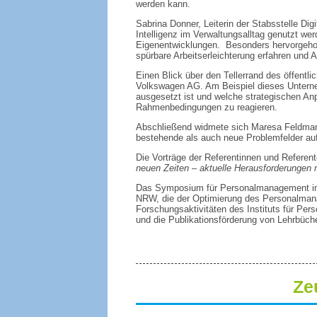
werden kann.
Sabrina Donner, Leiterin der Stabsstelle Di
Intelligenz im Verwaltungsalltag genutzt 
Eigenentwicklungen. Besonders hervorgehob
spürbare Arbeitserleichterung erfahren und A
Einen Blick über den Tellerrand des öffent
Volkswagen AG. Am Beispiel dieses Unterne
ausgesetzt ist und welche strategischen A
Rahmenbedingungen zu reagieren.
Abschließend widmete sich Maresa Feldmann
bestehende als auch neue Problemfelder auf
Die Vorträge der Referentinnen und Refere
neuen Zeiten – aktuelle Herausforderungen 
Das Symposium für Personalmanagement im 
NRW, die der Optimierung des Personalmanag
Forschungsaktivitäten des Instituts für 
und die Publikationsförderung von Lehrbüche
Ze