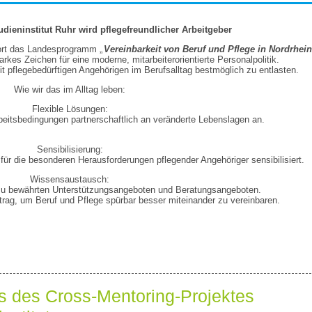
dieninstitut Ruhr wird pflegefreundlicher Arbeitgeber
fort das Landesprogramm „
Vereinbarkeit von Beruf und Pflege in Nordrhein
arkes Zeichen für eine moderne, mitarbeiterorientierte Personalpolitik.
 mit pflegebedürftigen Angehörigen im Berufsalltag bestmöglich zu entlasten.
Wie wir das im Alltag leben:
Flexible Lösungen:
rbeitsbedingungen partnerschaftlich an veränderte Lebenslagen an.
Sensibilisierung:
ür die besonderen Herausforderungen pflegender Angehöriger sensibilisiert.
Wissensaustausch:
 zu bewährten Unterstützungsangeboten und Beratungsangeboten.
itrag, um Beruf und Pflege spürbar besser miteinander zu vereinbaren.
ss des Cross-Mentoring-Projektes