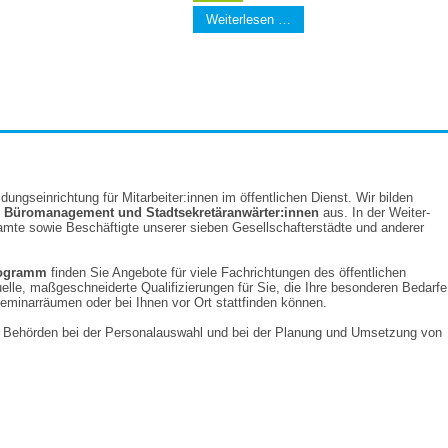
Weiterlesen …
ldungs­ein­richtung für Mit­arbeiter:­innen im öffent­lichen Dienst. Wir bilden
ür Büro­management und Stadt­sekretäran­wärter:innen
aus. In der Weiter­
eamte sowie Beschäftigte unserer sieben Gesellschafter­städte und anderer
programm
finden Sie Angebote für viele Fach­richtungen des öffent­lichen
elle, maß­geschneiderte Quali­fizierungen für Sie, die Ihre besonderen Bedarfe
eminar­räumen oder bei Ihnen vor Ort statt­finden können.
ir Behörden bei der Personal­auswahl und bei der Planung und Um­setzung von