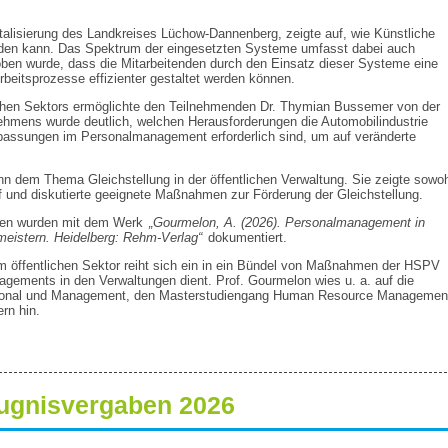
gitalisierung des Landkreises Lüchow-Dannenberg, zeigte auf, wie Künstliche
werden kann. Das Spektrum der eingesetzten Systeme umfasst dabei auch
en wurde, dass die Mitarbeitenden durch den Einsatz dieser Systeme eine
rbeitsprozesse effizienter gestaltet werden können.
lichen Sektors ermöglichte den Teilnehmenden Dr. Thymian Bussemer von der
hmens wurde deutlich, welchen Herausforderungen die Automobilindustrie
npassungen im Personalmanagement erforderlich sind, um auf veränderte
 dem Thema Gleichstellung in der öffentlichen Verwaltung. Sie zeigte sowoh
 und diskutierte geeignete Maßnahmen zur Förderung der Gleichstellung.
nten wurden mit dem Werk
„Gourmelon, A. (2026). Personalmanagement in
meistern. Heidelberg: Rehm-Verlag“
dokumentiert.
öffentlichen Sektor reiht sich ein in ein Bündel von Maßnahmen der HSPV
ements in den Verwaltungen dient. Prof. Gourmelon wies u. a. auf die
Personal und Management, den Masterstudiengang Human Resource Managemen
rn hin.
ugnisvergaben 2026